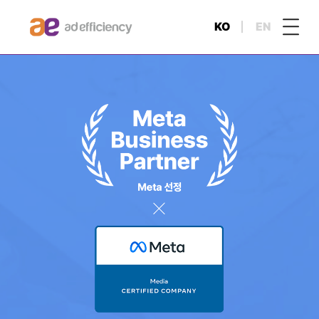
KO
EN